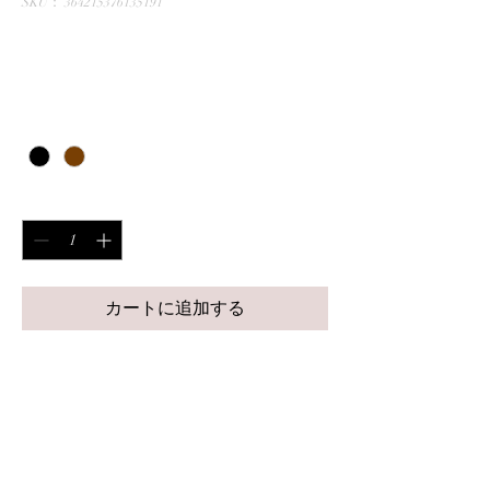
SKU： 364215376135191
UNCHAIN
価
￥1,000
格
色
*
数量
*
カートに追加する
2019年、新体制になったAnother 
Worldが
新曲を詰めた4th ALBUMとして
2019.08.18 ついに発売!!